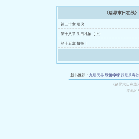
《诸界末日在线
第二十章 端倪
第十八章 生日礼物（上）
第十五章 抉择！
新书推荐：
九层天界
绿茵峥嵘
我是杀毒
空城
战争天堂
混元道纪
教练万岁
都市全
《诸界末日在线
本站所