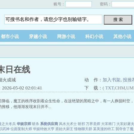
账号：
密码：
搜 索
都市小说
穿越小说
网游小说
科幻小说
其他小说
末日在线
烟火成城
动 作：
加入书架
,
投推
26-05-02 02:01:41
下 载：
(
TXT
,CHM,UM
日降临，魔王的秩序收割着众生性命，在这绝望的黑暗之中，有一人挣脱时空，
推移，他渐渐发现末日并不...
漫之大冬兵
华娱宗师
斩杀
系统供应商
风水大术士
斩邪
万界圣师
大宋将门
大宋好屠
职武神
位面复制大师
华娱特效大亨
原始大厨王
怪物聊天群
某美漫的特工
我夺舍了魔