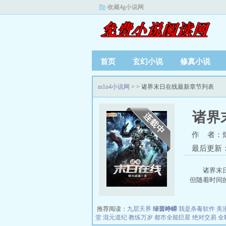
收藏4g小说网
首页
玄幻小说
修真小说
m1n4小说网
>
> 诸界末日在线最新章节列表
诸界
作 者：
最后更新：20
诸界末
但随着时间的
推荐阅读：
九层天界
绿茵峥嵘
我是杀毒软件
美
堂
混元道纪
教练万岁
都市全能巨星
绝对交易
全