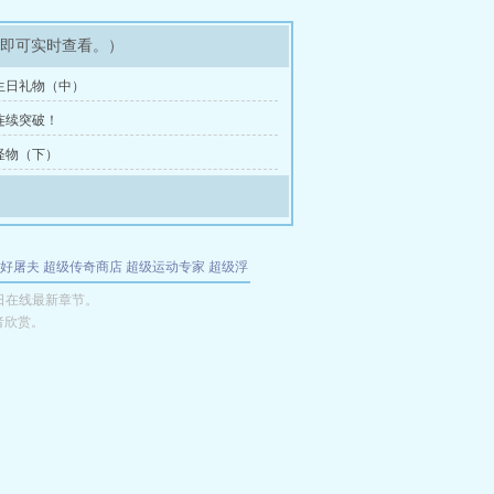
架即可实时查看。）
生日礼物（中）
连续突破！
怪物（下）
好屠夫
超级传奇商店
超级运动专家
超级浮
的特工
我夺舍了魔皇
都市极品医仙
九天
酋
日在线最新章节。
者欣赏。