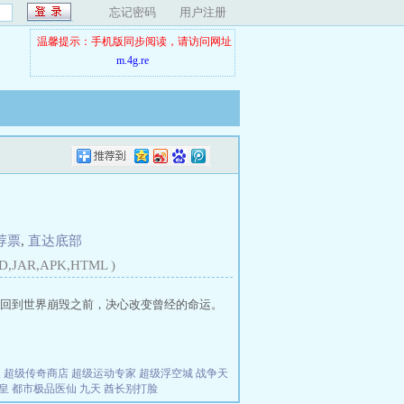
忘记密码
用户注册
温馨提示：手机版同步阅读，请访问网址
m.4g.re
荐票
,
直达底部
D,JAR,APK,HTML )
回到世界崩毁之前，决心改变曾经的命运。
夫
超级传奇商店
超级运动专家
超级浮空城
战争天
皇
都市极品医仙
九天
酋长别打脸