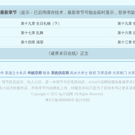
》最新章节
（提示：已启用缓存技术，最新章节可能会延时显示，登录书
第十九章 生日礼物（下）
第十九章 
第十七章 乱舞
第十六章 
第十四章 渴望
第十三章 
《诸界末日在线》正文
软件
美漫之大冬兵
华娱宗师
斩杀
系统供应商
风水大术士
斩邪
万界圣师
大宋将门
大宋
能巨星
绝对交易
全职武神
位面复制大师
华娱特效大亨
原始大厨王
怪物聊天群
某美漫
》情节跌宕起伏、扣人心弦，是一本情节与文笔俱佳的，m1n4小说网转载收集诸界末
有小说为转载作品，所有章节均由网友上传，转载至本站只是为了宣传本书让更多读
长别打脸
Copyright © 2021 4g小说网 All Rights Reserved.
粤ICP备8888888号 统计代码