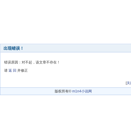
出现错误！
错误原因：对不起，该文章不存在！
请
返 回
并修正
[
关
版权所有©
m1n4小说网