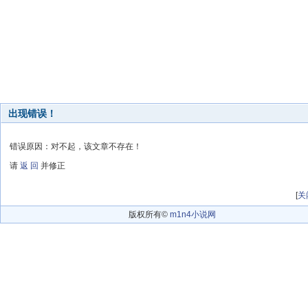
出现错误！
错误原因：对不起，该文章不存在！
请
返 回
并修正
[
关
版权所有©
m1n4小说网