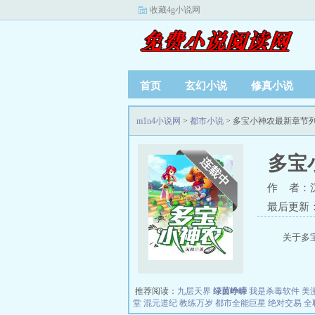
收藏4g小说网
首页
玄幻小说
修真小说
m1n4小说网
>
都市小说
> 多宝小神农最新章节
多宝
作 者：
最后更新：20
关于多
推荐阅读：
九层天界
绿茵峥嵘
我是杀毒软件
美
堂
混元道纪
教练万岁
都市全能巨星
绝对交易
全