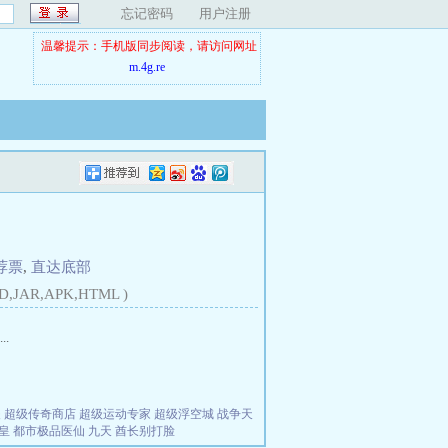
忘记密码
用户注册
温馨提示：手机版同步阅读，请访问网址
m.4g.re
荐票
,
直达底部
D,JAR,APK,HTML )
.
夫
超级传奇商店
超级运动专家
超级浮空城
战争天
皇
都市极品医仙
九天
酋长别打脸