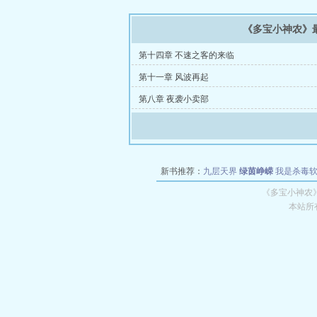
《多宝小神农》
第十四章 不速之客的来临
第十一章 风波再起
第八章 夜袭小卖部
新书推荐：
九层天界
绿茵峥嵘
我是杀毒
空城
战争天堂
混元道纪
教练万岁
都市全
《多宝小神农
本站所