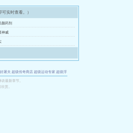
即可实时查看。）
美颜药剂
显神威
实
好屠夫
超级传奇商店
超级运动专家
超级浮
的特工
我夺舍了魔皇
都市极品医仙
九天
酋
神农最新章节。
者欣赏。