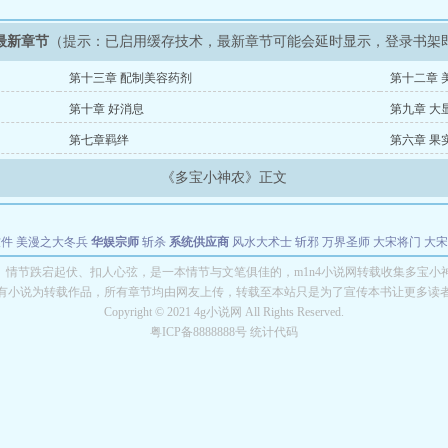
最新章节
（提示：已启用缓存技术，最新章节可能会延时显示，登录书架
第十三章 配制美容药剂
第十二章 
第十章 好消息
第九章 大
第七章羁绊
第六章 果
《多宝小神农》正文
软件
美漫之大冬兵
华娱宗师
斩杀
系统供应商
风水大术士
斩邪
万界圣师
大宋将门
大宋
能巨星
绝对交易
全职武神
位面复制大师
华娱特效大亨
原始大厨王
怪物聊天群
某美漫
》情节跌宕起伏、扣人心弦，是一本情节与文笔俱佳的，m1n4小说网转载收集多宝小
有小说为转载作品，所有章节均由网友上传，转载至本站只是为了宣传本书让更多读
长别打脸
Copyright © 2021 4g小说网 All Rights Reserved.
粤ICP备8888888号 统计代码