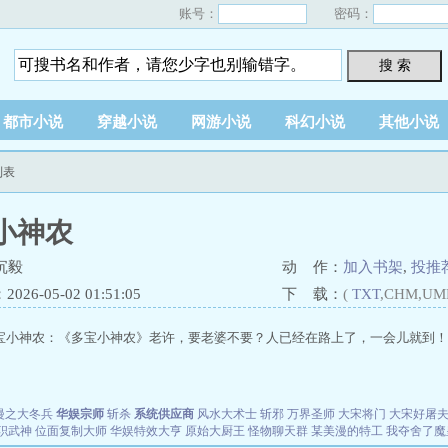
账号：
密码：
搜 索
都市小说
穿越小说
网游小说
科幻小说
其他小说
列表
小神农
沉毅
动 作：
加入书架
,
投推
26-05-02 01:51:05
下 载：
(
TXT
,CHM,UM
宝小神农：《多宝小神农》老许，要老婆不要？人已经在路上了，一会儿就到！..
漫之大冬兵
华娱宗师
斩杀
系统供应商
风水大术士
斩邪
万界圣师
大宋将门
大宋好屠
职武神
位面复制大师
华娱特效大亨
原始大厨王
怪物聊天群
某美漫的特工
我夺舍了魔